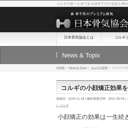
コルギの第一人者である林幸千代が会長を務
日本骨気協会とは
コルギ
News & Topix
HOME
»
News & Topix
»
コルギの効果
»
コルギの小
コルギの小顔矯正効果
投稿日 : 2019-11-18
最終更新日時 : 2021-06-04
いコルギ
小顔矯正の効果は一生続