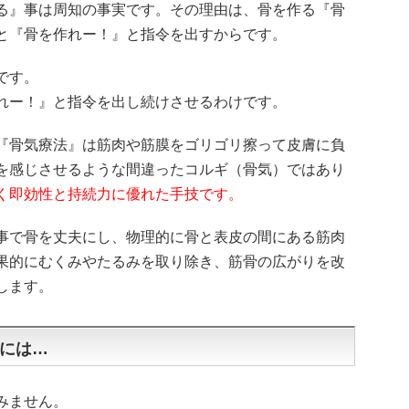
る』事は周知の事実です。その理由は、骨を作る『骨
と『骨を作れー！』と指令を出すからです。
です。
れー！』と指令を出し続けさせるわけです。
『骨気療法』は筋肉や筋膜をゴリゴリ擦って皮膚に負
を感じさせるような間違ったコルギ（骨気）ではあり
く即効性と持続力に優れた手技です。
事で骨を丈夫にし、物理的に骨と表皮の間にある筋肉
果的にむくみやたるみを取り除き、筋骨の広がりを改
します。
には…
みません。