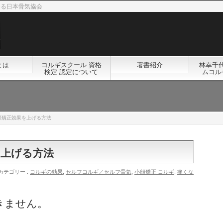
める日本骨気協会
とは
コルギスクール 資格
著書紹介
林幸千
検定 認定について
ムコル
顔矯正効果を上げる方法
を上げる方法
カテゴリー :
コルギの効果
,
セルフコルギ／セルフ骨気
,
小顔矯正 コルギ
,
痛くな
きません。