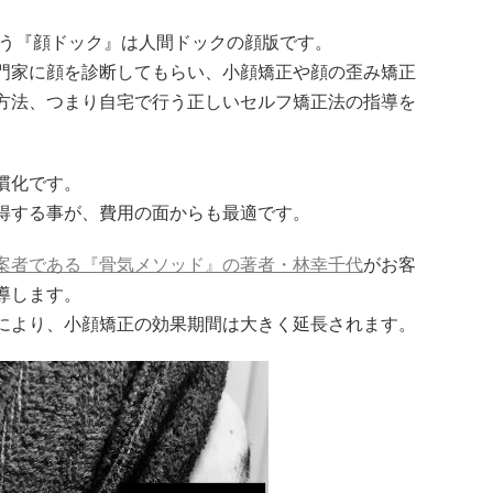
行う『顔ドック』は人間ドックの顔版です。
門家に顔を診断してもらい、小顔矯正や顔の歪み矯正
方法、つまり自宅で行う正しいセルフ矯正法の指導を
慣化です。
得する事が、費用の面からも最適です。
案者である『骨気メソッド』の著者・林幸千代
がお客
導します。
により、小顔矯正の効果期間は大きく延長されます。